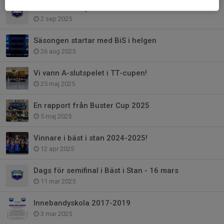
Årsmöte 24 september
2 sep 2025
Säsongen startar med BiS i helgen
26 aug 2025
Vi vann A-slutspelet i TT-cupen!
25 maj 2025
En rapport från Buster Cup 2025
5 maj 2025
Vinnare i bäst i stan 2024-2025!
12 apr 2025
Dags för semifinal i Bäst i Stan - 16 mars
11 mar 2025
Innebandyskola 2017-2019
3 mar 2025