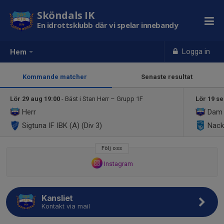
Sköndals IK
En idrottsklubb där vi spelar innebandy
Logga in
Hem
Kommande matcher
Senaste resultat
Lör 29 aug 19:00
- Bäst i Stan Herr – Grupp 1F
Lör 19 se
Herr
Dam
Sigtuna IF IBK (A) (Div 3)
Nacka
Följ oss
Instagram
Kansliet
Kontakt via mail