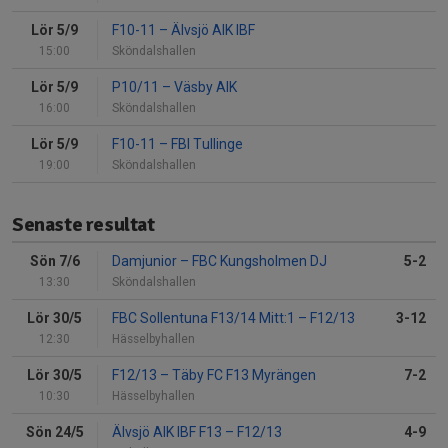
Lör 5/9
F10-11
–
Älvsjö AIK IBF
15:00
Sköndalshallen
Lör 5/9
P10/11
–
Väsby AIK
16:00
Sköndalshallen
Lör 5/9
F10-11
–
FBI Tullinge
19:00
Sköndalshallen
Senaste resultat
Sön 7/6
Damjunior
–
FBC Kungsholmen DJ
5-2
13:30
Sköndalshallen
Lör 30/5
FBC Sollentuna F13/14 Mitt:1
–
F12/13
3-12
12:30
Hässelbyhallen
Lör 30/5
F12/13
–
Täby FC F13 Myrängen
7-2
10:30
Hässelbyhallen
Sön 24/5
Älvsjö AIK IBF F13
–
F12/13
4-9