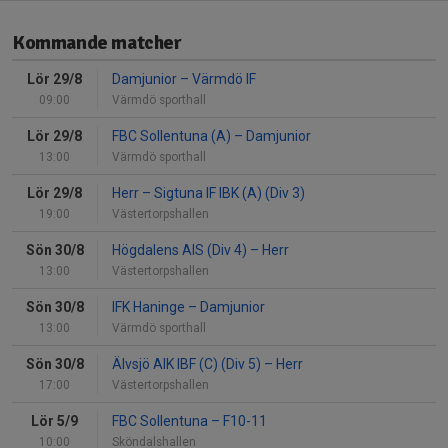
Kommande matcher
Lör 29/8
Damjunior
–
Värmdö IF
09:00
Värmdö sporthall
Lör 29/8
FBC Sollentuna (A)
–
Damjunior
13:00
Värmdö sporthall
Lör 29/8
Herr
–
Sigtuna IF IBK (A) (Div 3)
19:00
Västertorpshallen
Sön 30/8
Högdalens AIS (Div 4)
–
Herr
13:00
Västertorpshallen
Sön 30/8
IFK Haninge
–
Damjunior
13:00
Värmdö sporthall
Sön 30/8
Älvsjö AIK IBF (C) (Div 5)
–
Herr
17:00
Västertorpshallen
Lör 5/9
FBC Sollentuna
–
F10-11
10:00
Sköndalshallen