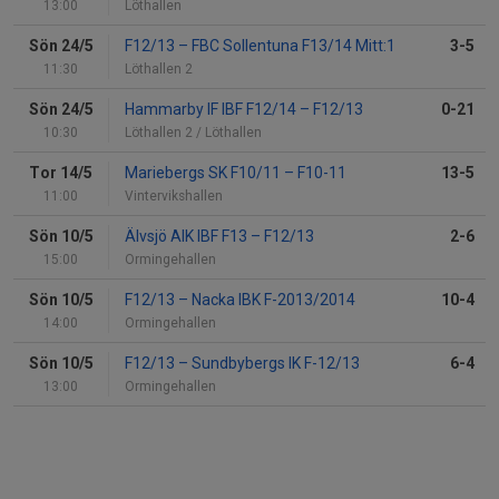
13:00
Löthallen
Sön 24/5
F12/13
–
FBC Sollentuna F13/14 Mitt:1
3-5
11:30
Löthallen 2
Sön 24/5
Hammarby IF IBF F12/14
–
F12/13
0-21
10:30
Löthallen 2 / Löthallen
Tor 14/5
Mariebergs SK F10/11
–
F10-11
13-5
11:00
Vintervikshallen
Sön 10/5
Älvsjö AIK IBF F13
–
F12/13
2-6
15:00
Ormingehallen
Sön 10/5
F12/13
–
Nacka IBK F-2013/2014
10-4
14:00
Ormingehallen
Sön 10/5
F12/13
–
Sundbybergs IK F-12/13
6-4
13:00
Ormingehallen