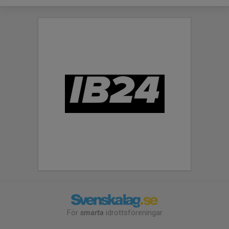
För
smarta
idrottsföreningar