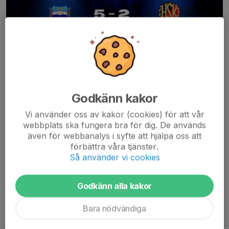
Helgen resultat från Bäst i Stan
Godkänn kakor
I helgen var det dags för den andra rundan av Bäst i Stan, och vi
Vi använder oss av kakor (cookies) för att vår
fortsatte vårt starka spel från tidigare helg. Med tre starka
webbplats ska fungera bra för dig. De används
matcher mot tuffa motståndare säkrade vi en välförtjänt plats i
även för webbanalys i syfte att hjälpa oss att
åttondelsfinalen.
förbättra våra tjänster.
Så använder vi cookies
Vi ställdes...
Läs mer
Godkänn alla kakor
Bara nödvändiga
Fler nyheter