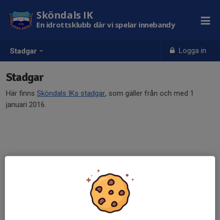
Sköndals IK
En idrottsklubb där vi spelar innebandy
Logga in
Stadgar
Stadgar
Här finns
Sköndals IKs stadgar
, som gäller från och med 1
januari 2016.