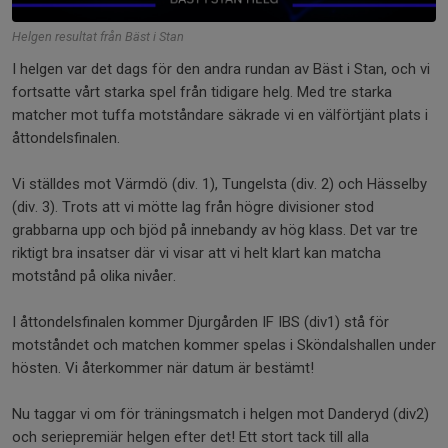
Helgen resultat från Bäst i Stan
I helgen var det dags för den andra rundan av Bäst i Stan, och vi
fortsatte vårt starka spel från tidigare helg. Med tre starka
matcher mot tuffa motståndare säkrade vi en välförtjänt plats i
åttondelsfinalen.
Vi ställdes mot Värmdö (div. 1), Tungelsta (div. 2) och Hässelby
(div. 3). Trots att vi mötte lag från högre divisioner stod
grabbarna upp och bjöd på innebandy av hög klass. Det var tre
riktigt bra insatser där vi visar att vi helt klart kan matcha
motstånd på olika nivåer.
I åttondelsfinalen kommer Djurgården IF IBS (div1) stå för
motståndet och matchen kommer spelas i Sköndalshallen under
hösten. Vi återkommer när datum är bestämt!
Nu taggar vi om för träningsmatch i helgen mot Danderyd (div2)
och seriepremiär helgen efter det! Ett stort tack till alla