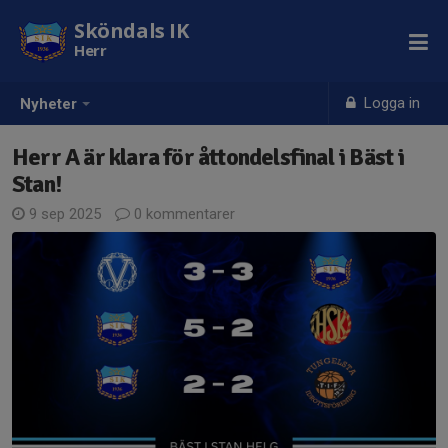
Sköndals IK
Herr
Logga in
Nyheter
Herr A är klara för åttondelsfinal i Bäst i
Stan!
9 sep 2025
0 kommentarer