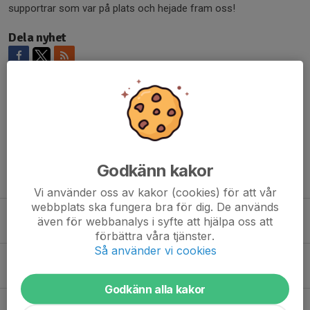
supportrar som var på plats och hejade fram oss!
Dela nyhet
Kommentarer
Godkänn kakor
Tidigare nyheter
Vi använder oss av kakor (cookies) för att vår
webbplats ska fungera bra för dig. De används
Inför helgens match mot Hammarbyhöjden
även för webbanalys i syfte att hjälpa oss att
10 okt 2025
0
förbättra våra tjänster.
Så använder vi cookies
Tung förlust i sen seriepremiär
29 sep 2025
0
Godkänn alla kakor
Inför seriepremiären mot Älvsjö