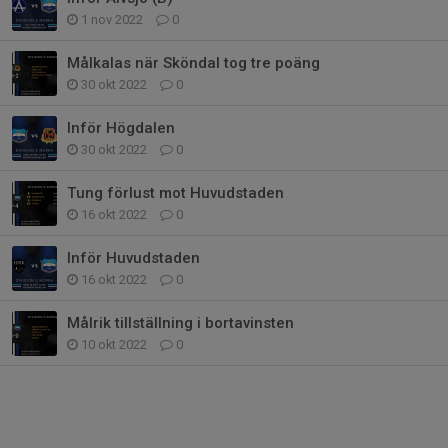
1 nov 2022
0
Målkalas när Sköndal tog tre poäng
30 okt 2022
0
Inför Högdalen
30 okt 2022
0
Tung förlust mot Huvudstaden
16 okt 2022
0
Inför Huvudstaden
16 okt 2022
0
Målrik tillställning i bortavinsten
10 okt 2022
0