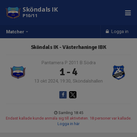
Sköndals IK
P10/11
Logga in
Matcher
Sköndals IK - Västerhaninge IBK
Pantamera P 2011 B Södra
1 - 4
13 okt 2024, 19:30, Sköndalshallen
Samling 18:45
Endast kallade kunde anmäla sig till aktiviteten. 18 personer var kallade.
Logga in här