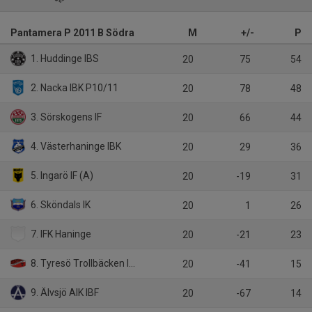
Pantamera P 2011 B Södra
M
+/-
P
1. Huddinge IBS
20
75
54
2. Nacka IBK P10/11
20
78
48
3. Sörskogens IF
20
66
44
4. Västerhaninge IBK
20
29
36
5. Ingarö IF (A)
20
-19
31
6. Sköndals IK
20
1
26
7. IFK Haninge
20
-21
23
8. Tyresö Trollbäcken IBK
20
-41
15
9. Älvsjö AIK IBF
20
-67
14