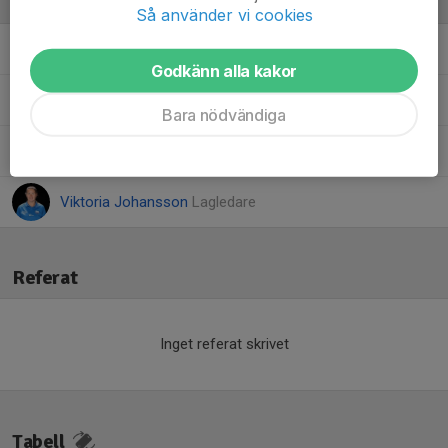
Ledare
Så använder vi cookies
Andreas Carlsson
Tränare
Godkänn alla kakor
Daniel Hedberg
Tränare
Bara nödvändiga
Rikard Granbom
Tränare
Viktoria Johansson
Lagledare
Referat
Inget referat skrivet
Tabell