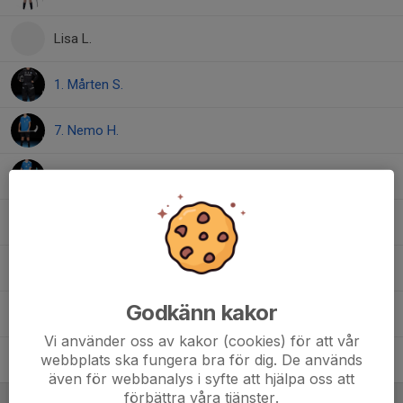
Lisa L.
1. Mårten S.
7. Nemo H.
24. Olle A.
4. Rasmus S.
21. Sigge G.
Godkänn kakor
16. Sigge L.
Vi använder oss av kakor (cookies) för att vår
webbplats ska fungera bra för dig. De används
25. Sixten R.
även för webbanalys i syfte att hjälpa oss att
förbättra våra tjänster.