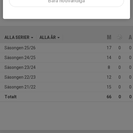
Bara nödvändiga
ALLA SERIER
ALLA ÅR
Säsongen 25/26
17
0
0
Säsongen 24/25
14
0
0
Säsongen 23/24
8
0
0
Säsongen 22/23
12
0
0
Säsongen 21/22
15
0
0
Totalt
66
0
0