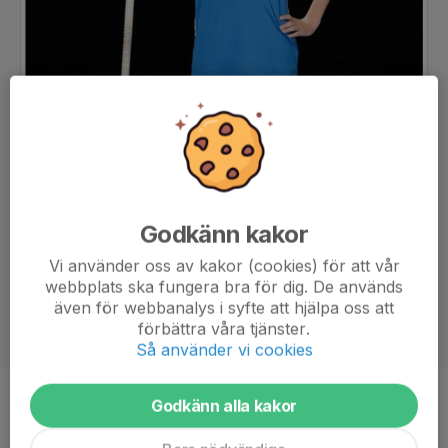
Godkänn kakor
Vi använder oss av kakor (cookies) för att vår
webbplats ska fungera bra för dig. De används
även för webbanalys i syfte att hjälpa oss att
förbättra våra tjänster.
Så använder vi cookies
Godkänn alla kakor
Position
-
Ålder
14 år