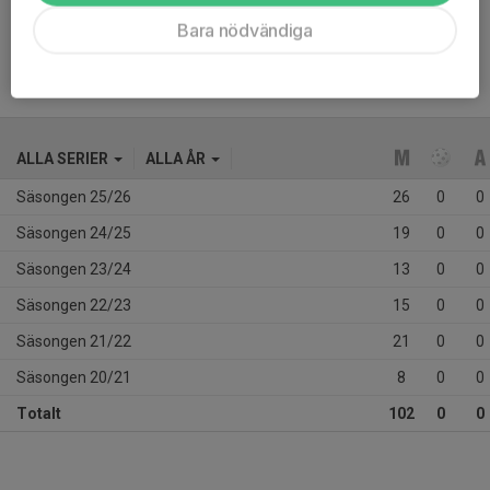
Ålder
14 år
Bara nödvändiga
ALLA SERIER
ALLA ÅR
Säsongen 25/26
26
0
0
Säsongen 24/25
19
0
0
Säsongen 23/24
13
0
0
Säsongen 22/23
15
0
0
Säsongen 21/22
21
0
0
Säsongen 20/21
8
0
0
Totalt
102
0
0