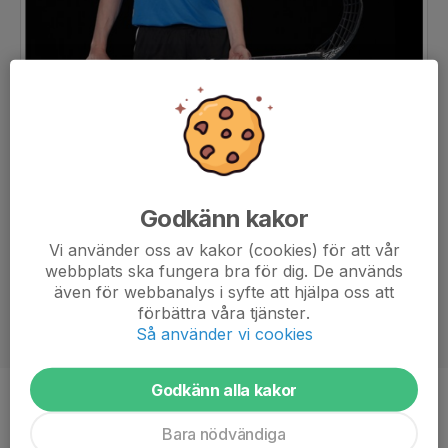
Godkänn kakor
Vi använder oss av kakor (cookies) för att vår
webbplats ska fungera bra för dig. De används
även för webbanalys i syfte att hjälpa oss att
förbättra våra tjänster.
Så använder vi cookies
Godkänn alla kakor
Position
-
Bara nödvändiga
Ålder
15 år