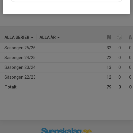
ALLA SERIER
ALLA ÅR
Säsongen 25/26
32
0
0
Säsongen 24/25
22
0
0
Säsongen 23/24
13
0
0
Säsongen 22/23
12
0
0
Totalt
79
0
0