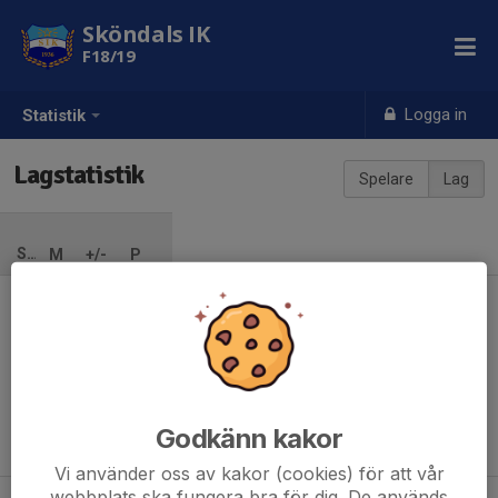
Sköndals IK
F18/19
Logga in
Statistik
Lagstatistik
Spelare
Lag
SÄSONG
M
+/-
P
Ingen säsong inlagd
Godkänn kakor
Vi använder oss av kakor (cookies) för att vår
webbplats ska fungera bra för dig. De används