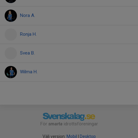
Nora A.
Ronja H.
Svea B.
Wilma H.
För
smarta
idrottsföreningar
Välj version:
Mobil
|
Desktop