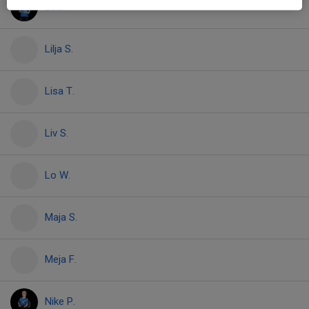
Leah P.
Lilja S.
Lisa T.
Liv S.
Lo W.
Maja S.
Meja F.
Nike P.