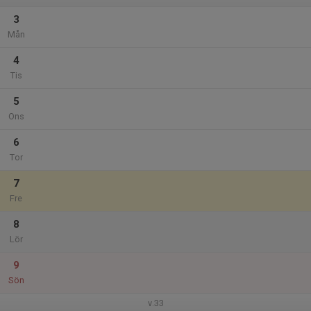
3
Mån
4
Tis
5
Ons
6
Tor
7
Fre
8
Lör
9
Sön
v.33