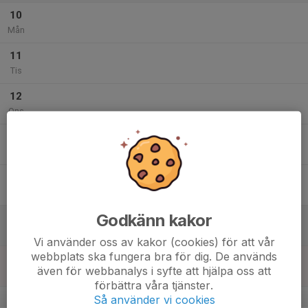
10
Mån
11
Tis
12
Ons
13
Tor
14
Fre
Godkänn kakor
15
Lör
Vi använder oss av kakor (cookies) för att vår
webbplats ska fungera bra för dig. De används
16
även för webbanalys i syfte att hjälpa oss att
Sön
förbättra våra tjänster.
v.34
Så använder vi cookies