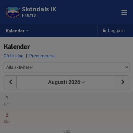
Sköndals IK
F18/19
Logga in
Kalender
Kalender
Gå till idag
|
Prenumerera
Augusti 2026
1
Lör
2
Sön
v.32