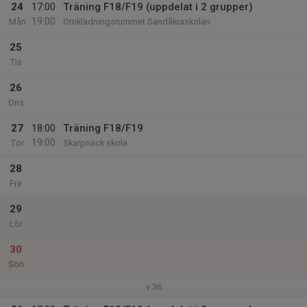
24
17:00
Träning F18/F19 (uppdelat i 2 grupper)
19:00
Mån
Omklädningsrummet Sandåkraskolan
25
Tis
26
Ons
27
18:00
Träning F18/F19
19:00
Tor
Skarpnäck skola
28
Fre
29
Lör
30
Sön
v.36