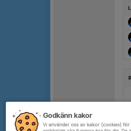
L
R
Godkänn kakor
Vi använder oss av kakor (cookies) för 
webbplats ska fungera bra för dig. De