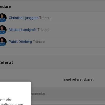
edare
Christian Ljunggren
Tränare
Mattias Landgraff
Tränare
Patrik Otteberg
Tränare
eferat
Inget referat skrivet
att vår
 används även