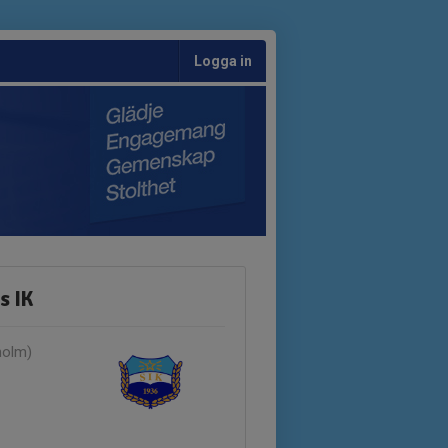
Logga in
s IK
holm)