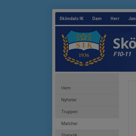
Sköndals IK
Dam
Herr
Jun
Skö
F10-11
Hem
Nyheter
Truppen
Matcher
Statistik