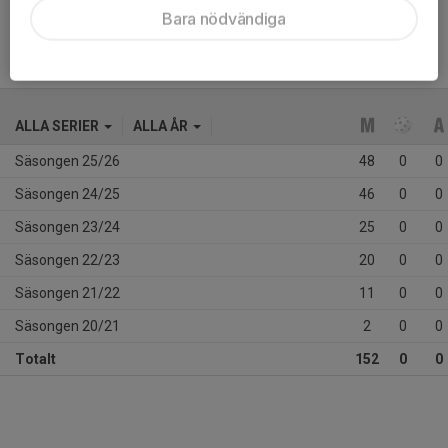
Bara nödvändiga
ALLA SERIER
ALLA ÅR
Säsongen 25/26
48
0
0
Säsongen 24/25
46
0
0
Säsongen 23/24
25
0
0
Säsongen 22/23
20
0
0
Säsongen 21/22
11
0
0
Säsongen 20/21
2
0
0
Totalt
152
0
0