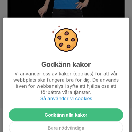
Godkänn kakor
Vi använder oss av kakor (cookies) för att vår
webbplats ska fungera bra för dig. De används
även för webbanalys i syfte att hjälpa oss att
förbättra våra tjänster.
Så använder vi cookies
Godkänn alla kakor
Position
Forward
Bara nödvändiga
Ålder
14 år