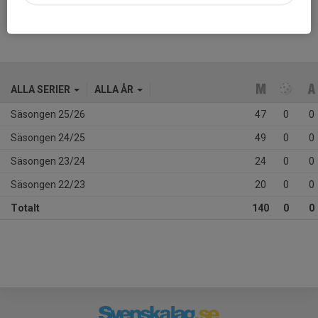
ALLA SERIER
ALLA ÅR
Säsongen 25/26
47
0
0
Säsongen 24/25
49
0
0
Säsongen 23/24
24
0
0
Säsongen 22/23
20
0
0
Totalt
140
0
0