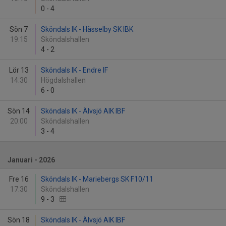
0
-
4
Sön 7
Sköndals IK - Hässelby SK IBK
19:15
Sköndalshallen
4
-
2
Lör 13
Sköndals IK - Endre IF
14:30
Högdalshallen
6
-
0
Sön 14
Sköndals IK - Älvsjö AIK IBF
20:00
Sköndalshallen
3
-
4
Januari - 2026
Fre 16
Sköndals IK - Mariebergs SK F10/11
17:30
Sköndalshallen
9
-
3
Sön 18
Sköndals IK - Älvsjö AIK IBF