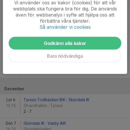
1
-
4
Vi använder oss av kakor (cookies) för att vår
webbplats ska fungera bra för dig. De används
Sön 23
Sköndals IK - Täby FC (A)
även för webbanalys i syfte att hjälpa oss att
19:15
Sköndalshallen
förbättra våra tjänster.
0
-
4
Så använder vi cookies
Sön 30
FBC Sollentuna (B) - Sköndals IK
Godkänn alla kakor
10:00
Rotebrohallen
8
-
4
Bara nödvändiga
Sön 30
Sköndals IK - FBC Sollentuna (B)
18:00
Eriksdalshallen
3
-
4
December
Lör 6
Tyresö Trollbäcken IBK - Sköndals IK
15:15
Strandhallen - Tyresö
2
-
7
Sön 7
Sköndals IK - Väsby AIK
16:15
Sköndalshallen