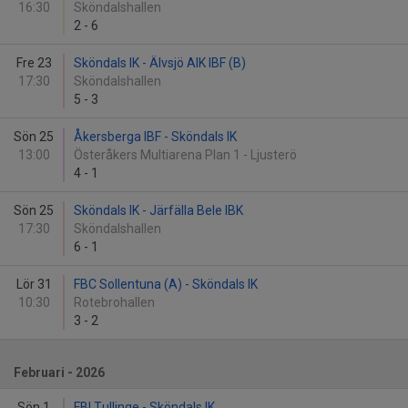
16:30
Sköndalshallen
2
-
6
Fre 23
Sköndals IK - Älvsjö AIK IBF (B)
17:30
Sköndalshallen
5
-
3
Sön 25
Åkersberga IBF - Sköndals IK
13:00
Österåkers Multiarena Plan 1 - Ljusterö
4
-
1
Sön 25
Sköndals IK - Järfälla Bele IBK
17:30
Sköndalshallen
6
-
1
Lör 31
FBC Sollentuna (A) - Sköndals IK
10:30
Rotebrohallen
3
-
2
Februari - 2026
Sön 1
FBI Tullinge - Sköndals IK