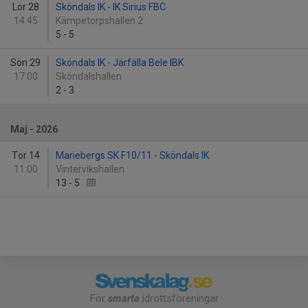
Lör 28
Sköndals IK - IK Sirius FBC
14:45
Kämpetorpshallen 2
5
-
5
Sön 29
Sköndals IK - Järfälla Bele IBK
17:00
Sköndalshallen
2
-
3
Maj - 2026
Tor 14
Mariebergs SK F10/11 - Sköndals IK
11:00
Vintervikshallen
13
-
5
För
smarta
idrottsföreningar