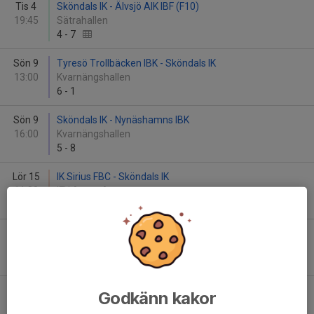
Tis 4
Sköndals IK - Älvsjö AIK IBF (F10)
19:45
Sätrahallen
4
-
7
Sön 9
Tyresö Trollbäcken IBK - Sköndals IK
13:00
Kvarnängshallen
6
-
1
Sön 9
Sköndals IK - Nynäshamns IBK
16:00
Kvarnängshallen
5
-
8
Lör 15
IK Sirius FBC - Sköndals IK
11:30
IFU Arena A
3
-
4
Sön 16
Sköndals IK - Värmdö IF
14:45
Sköndalshallen
5
-
2
Lör 22
Sköndals IK - Hässelby SK IBK
Godkänn kakor
16:00
Högdalshallen