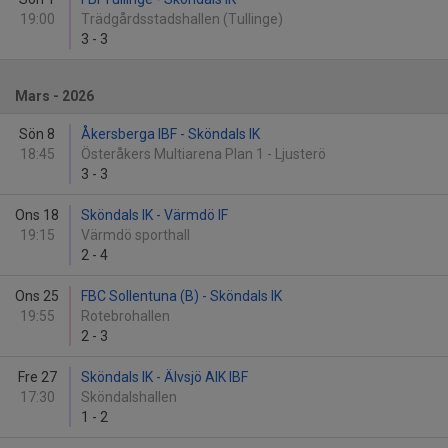
19:00
Trädgårdsstadshallen (Tullinge)
3
-
3
Mars - 2026
Sön 8
Åkersberga IBF - Sköndals IK
18:45
Österåkers Multiarena Plan 1 - Ljusterö
3
-
3
Ons 18
Sköndals IK - Värmdö IF
19:15
Värmdö sporthall
2
-
4
Ons 25
FBC Sollentuna (B) - Sköndals IK
19:55
Rotebrohallen
2
-
3
Fre 27
Sköndals IK - Älvsjö AIK IBF
17:30
Sköndalshallen
1
-
2