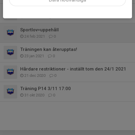
Påsk och info om avslutning
30 mar 2021
0
Sportlov=uppehåll
24 feb 2021
0
Träningen kan återupptas!
23 jan 2021
0
Hårdare restriktioner - inställt tom den 24/1 2021
21 dec 2020
0
Träning P14 3/11 17:00
31 okt 2020
0