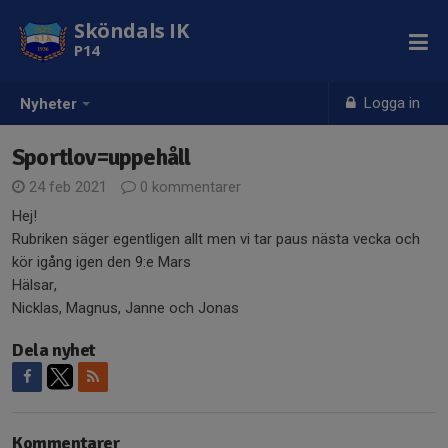
Sköndals IK
P14
Logga in
Nyheter
Sportlov=uppehåll
24 feb 2021
0 kommentarer
Hej!
Rubriken säger egentligen allt men vi tar paus nästa vecka och
kör igång igen den 9:e Mars
Hälsar,
Nicklas, Magnus, Janne och Jonas
Dela nyhet
Kommentarer