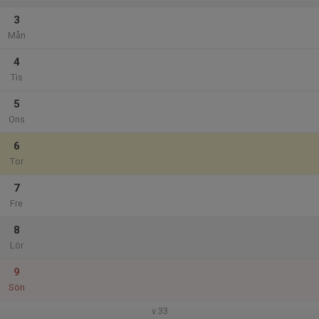
3
Mån
4
Tis
5
Ons
6
Tor
7
Fre
8
Lör
9
Sön
v.33