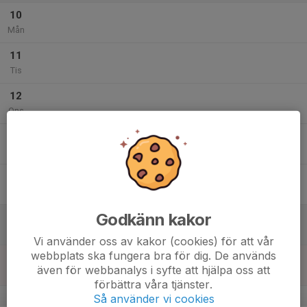
10
Mån
11
Tis
12
Ons
13
Tor
14
Fre
Godkänn kakor
15
Lör
Vi använder oss av kakor (cookies) för att vår
webbplats ska fungera bra för dig. De används
16
även för webbanalys i syfte att hjälpa oss att
Sön
förbättra våra tjänster.
v.34
Så använder vi cookies