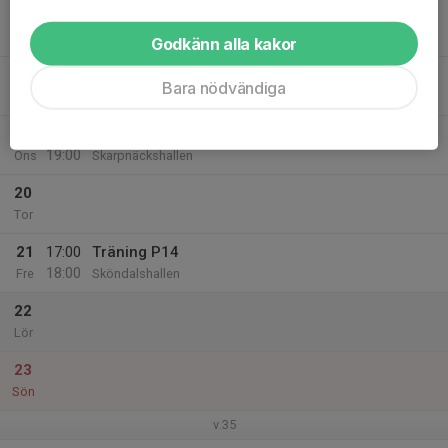
17
Mån
Godkänn alla kakor
18
Bara nödvändiga
Tis
19
18:00
Träning P14
19:00
Ons
Skarpnäckshallen
20
Tor
21
17:00
Träning P14
18:00
Fre
Sköndalshallen
22
Lör
23
Sön
v.35