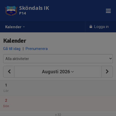
Sköndals IK
P14
Logga in
Kalender
Kalender
Gå till idag
|
Prenumerera
Augusti 2026
1
Lör
2
Sön
v.32