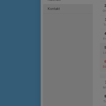
Kontakt
O
T
Fr
L
S
M
Ti