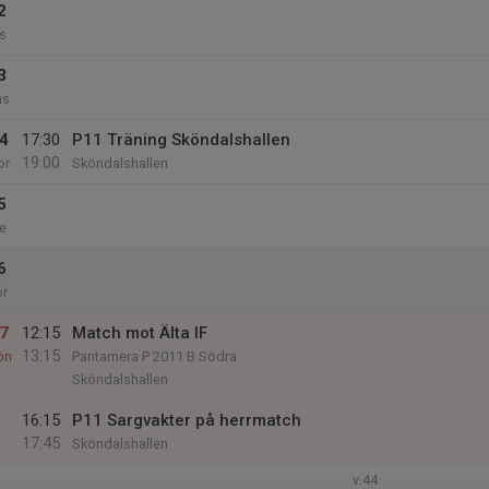
2
s
3
ns
4
17:30
P11 Träning Sköndalshallen
19:00
or
Sköndalshallen
5
e
6
ör
7
12:15
Match mot Älta IF
13:15
ön
Pantamera P 2011 B Södra
Sköndalshallen
16:15
P11 Sargvakter på herrmatch
17:45
Sköndalshallen
v.44