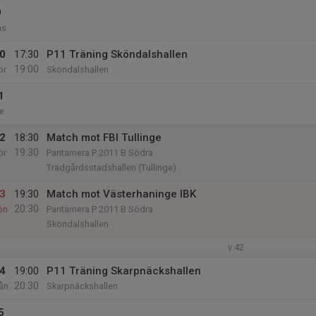
9
ns
0
17:30
P11 Träning Sköndalshallen
19:00
or
Sköndalshallen
1
e
2
18:30
Match mot FBI Tullinge
19:30
ör
Pantamera P 2011 B Södra
Trädgårdsstadshallen (Tullinge)
3
19:30
Match mot Västerhaninge IBK
20:30
ön
Pantamera P 2011 B Södra
Sköndalshallen
v.42
4
19:00
P11 Träning Skarpnäckshallen
20:30
ån
Skarpnäckshallen
5