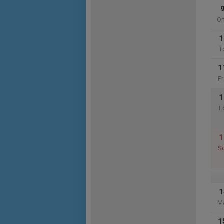
O
1
T
1
Fr
1
L
1
S
1
M
1