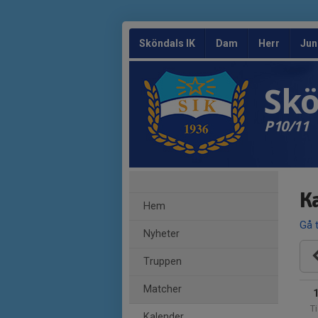
Sköndals IK
Dam
Herr
Jun
Skö
P10/11
K
Hem
Gå t
Nyheter
Truppen
Matcher
Ti
Kalender