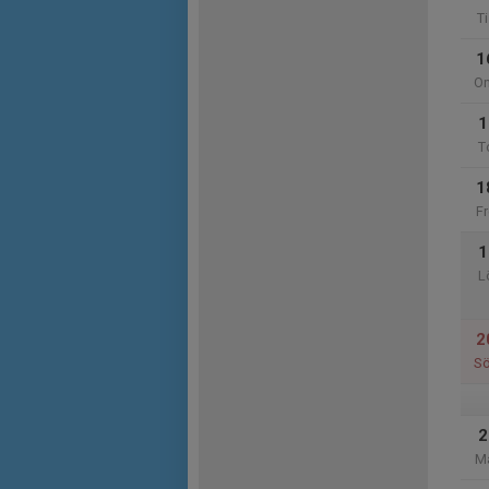
Ti
1
O
1
T
1
Fr
1
L
2
S
2
M