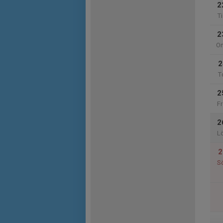
2
Ti
2
O
2
T
2
Fr
2
L
2
S