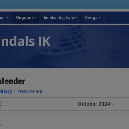
ior
Ungdom
Innebandyskola
Övriga
ndals IK
alender
ill idag
|
Prenumerera
Oktober 2024
1
s