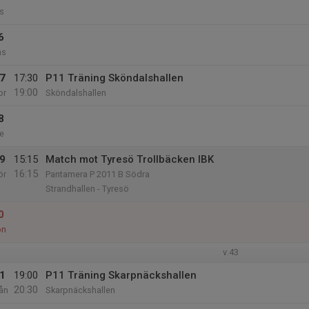
s
6
ns
7
17:30
P11 Träning Sköndalshallen
19:00
or
Sköndalshallen
8
e
9
15:15
Match mot Tyresö Trollbäcken IBK
16:15
ör
Pantamera P 2011 B Södra
Strandhallen - Tyresö
0
ön
v.43
1
19:00
P11 Träning Skarpnäckshallen
20:30
ån
Skarpnäckshallen