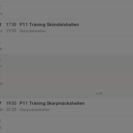
2
ns
3
17:30
P11 Träning Sköndalshallen
19:00
or
Sköndalshallen
4
e
5
ör
6
ön
v.41
7
19:00
P11 Träning Skarpnäckshallen
20:30
ån
Skarpnäckshallen
8
s