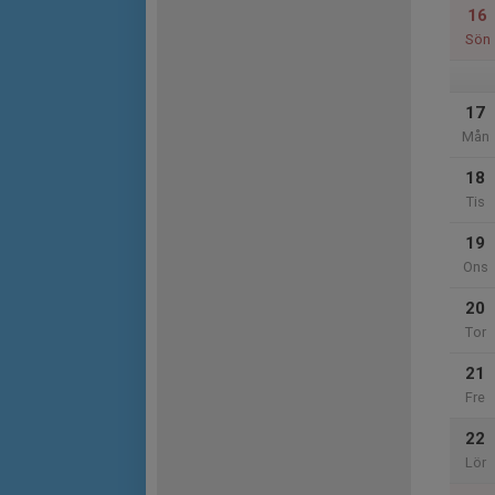
16
Sön
17
Mån
18
Tis
19
Ons
20
Tor
21
Fre
22
Lör