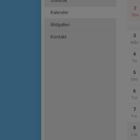
Statistik
2
Kalender
Sön
Bildgalleri
3
Kontakt
Mån
4
Tis
5
Ons
6
Tor
7
Fre
8
Lör