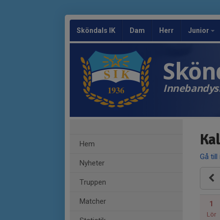
Sköndals IK
Dam
Herr
Junior
Skönd
Innebandys
Ka
Hem
Gå till
Nyheter
Truppen
Matcher
1
Lör