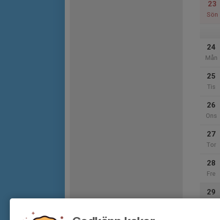
23
Sön
24
Mån
25
Tis
26
Ons
27
Tor
28
Fre
29
Lör