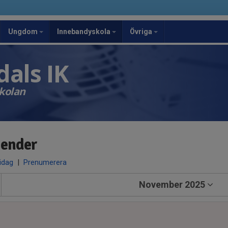
Ungdom
Innebandyskola
Övriga
als IK
kolan
lender
 idag
|
Prenumerera
November 2025