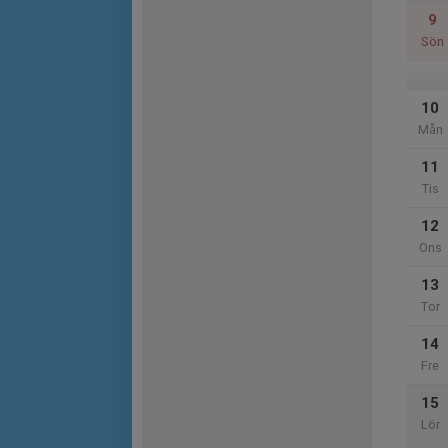
9
Sön
10
Mån
11
Tis
12
Ons
13
Tor
14
Fre
15
Lör