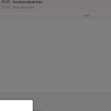
09:00
Innebandyskolan
10:30
Sköndalshallen
v.48