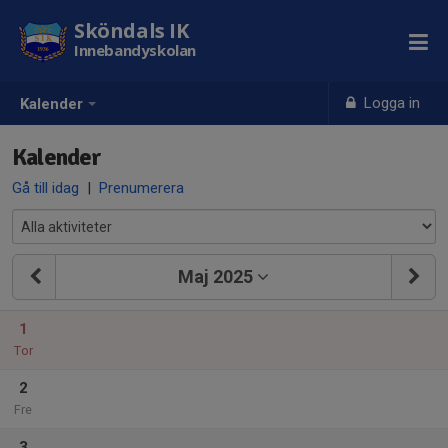
Sköndals IK
Innebandyskolan
Logga in
Kalender
Kalender
Gå till idag
|
Prenumerera
Maj 2025
1
Tor
2
Fre
3