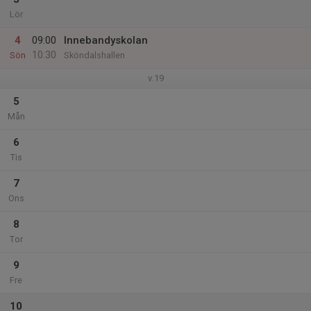
Lör
4
09:00
Innebandyskolan
10:30
Sön
Sköndalshallen
v.19
5
Mån
6
Tis
7
Ons
8
Tor
9
Fre
10