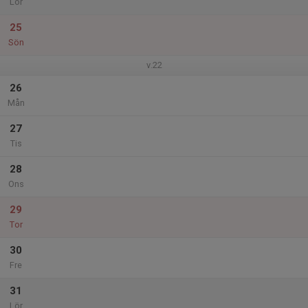
Lör
25
Sön
v.22
26
Mån
27
Tis
28
Ons
29
Tor
30
Fre
31
Lör