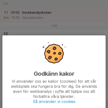
Lör
11
09:00
Innebandyskolan
10:30
Sön
Sköndalshallen
v.20
12
Mån
13
Tis
14
Ons
Godkänn kakor
15
Vi använder oss av kakor (cookies) för att vår
Tor
webbplats ska fungera bra för dig. De används
16
även för webbanalys i syfte att hjälpa oss att
förbättra våra tjänster.
Fre
Så använder vi cookies
17