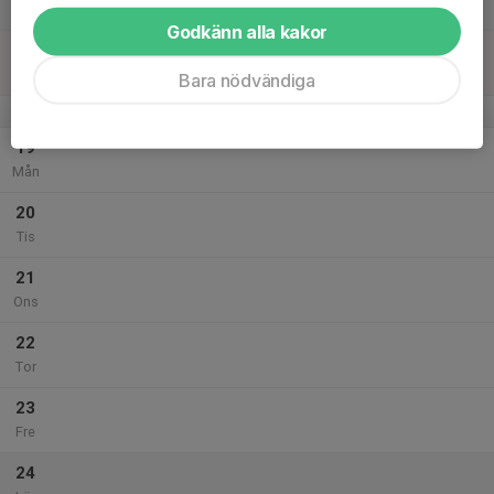
Lör
Godkänn alla kakor
18
09:00
Innebandyskolan
10:30
Sön
Sköndalshallen
Bara nödvändiga
v.21
19
Mån
20
Tis
21
Ons
22
Tor
23
Fre
24