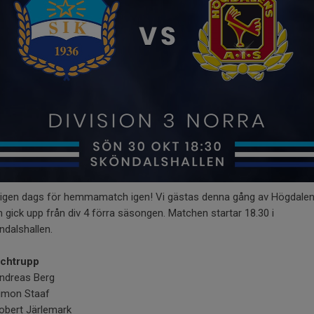
ligen dags för hemmamatch igen! Vi gästas denna gång av Högdale
 gick upp från div 4 förra säsongen. Matchen startar 18.30 i
ndalshallen.
chtrupp
Andreas Berg
Simon Staaf
Robert Järlemark