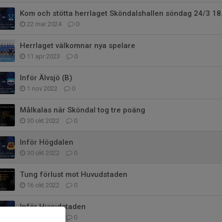
Kom och stötta herrlaget Sköndalshallen söndag 24/3 18
22 mar 2024
0
Herrlaget välkomnar nya spelare
11 apr 2023
0
Inför Älvsjö (B)
1 nov 2022
0
Målkalas när Sköndal tog tre poäng
30 okt 2022
0
Inför Högdalen
30 okt 2022
0
Tung förlust mot Huvudstaden
16 okt 2022
0
Inför Huvudstaden
16 okt 2022
0