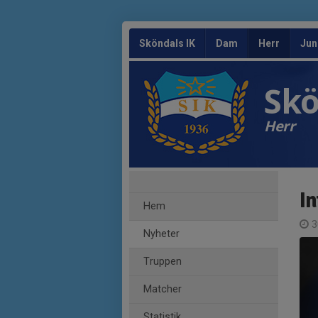
Sköndals IK
Dam
Herr
Jun
Skö
Herr
I
Hem
3
Nyheter
Truppen
Matcher
Statistik