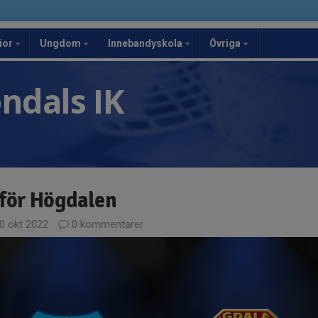
ior
Ungdom
Innebandyskola
Övriga
ndals IK
nför Högdalen
0 okt 2022
0 kommentarer