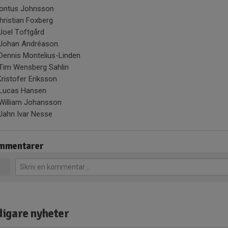
Pontus Johnsson
hristian Foxberg
 Joel Toftgård
 Johan Andréason
 Dennis Montelius-Linden
 Tim Wensberg Sahlin
Kristofer Eriksson
 Lucas Hansen
 William Johansson
 Jahn Ivar Nesse
mmentarer
digare nyheter