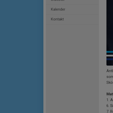
Kalender
Kontakt
Änt
som
Skö
Mat
1. 
6. 
7. 