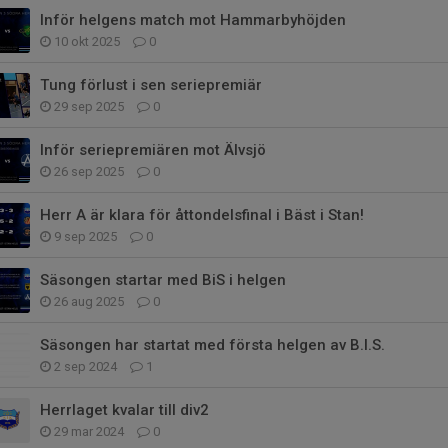
Inför helgens match mot Hammarbyhöjden
10 okt 2025
0
Tung förlust i sen seriepremiär
29 sep 2025
0
Inför seriepremiären mot Älvsjö
26 sep 2025
0
Herr A är klara för åttondelsfinal i Bäst i Stan!
9 sep 2025
0
Säsongen startar med BiS i helgen
26 aug 2025
0
Säsongen har startat med första helgen av B.I.S.
2 sep 2024
1
Herrlaget kvalar till div2
29 mar 2024
0