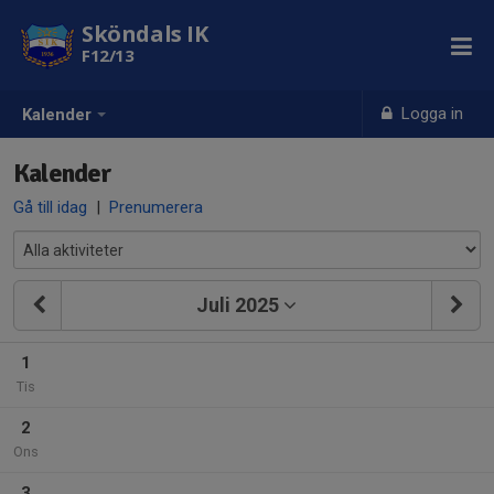
Sköndals IK
F12/13
Logga in
Kalender
Kalender
Gå till idag
|
Prenumerera
Juli 2025
1
Tis
2
Ons
3