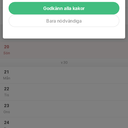
Tor
Godkänn alla kakor
18
Fre
Bara nödvändiga
19
Lör
20
Sön
v.30
21
Mån
22
Tis
23
Ons
24