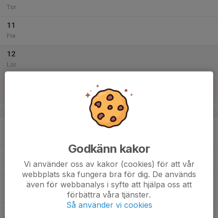
Tor
11
Fre
12
Lör
13
Sön
v.29
14
Mån
Godkänn kakor
15
Vi använder oss av kakor (cookies) för att vår
Tis
webbplats ska fungera bra för dig. De används
16
även för webbanalys i syfte att hjälpa oss att
förbättra våra tjänster.
Ons
Så använder vi cookies
17