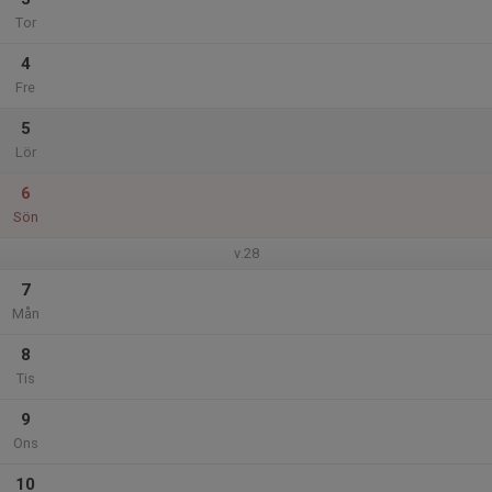
Tor
4
Fre
5
Lör
6
Sön
v.28
7
Mån
8
Tis
9
Ons
10