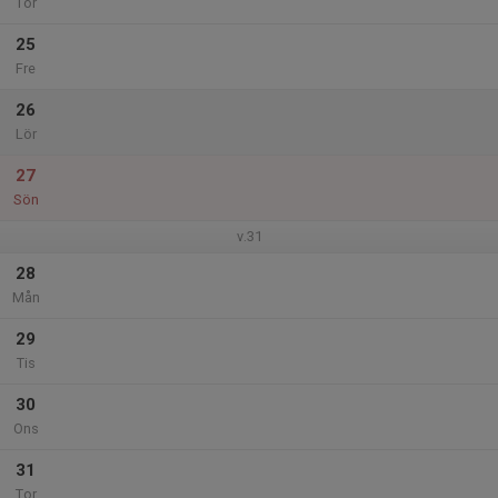
Tor
25
Fre
26
Lör
27
Sön
v.31
28
Mån
29
Tis
30
Ons
31
Tor