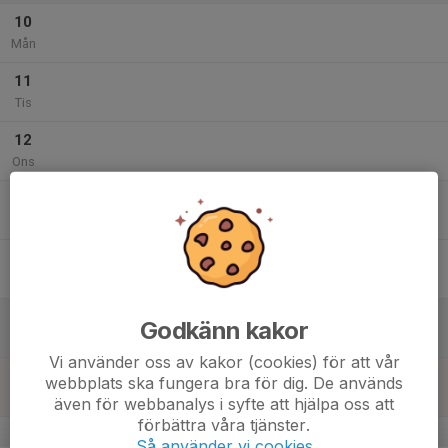
10
Mån
11
Tis
12
Ons
13
Tor
14
Fre
15
Godkänn kakor
Lör
Vi använder oss av kakor (cookies) för att vår
16
webbplats ska fungera bra för dig. De används
Sön
även för webbanalys i syfte att hjälpa oss att
förbättra våra tjänster.
v.34
Så använder vi cookies