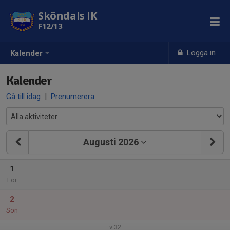
Sköndals IK
F12/13
Logga in
Kalender
Kalender
Gå till idag
|
Prenumerera
Augusti 2026
1
Lör
2
Sön
v.32