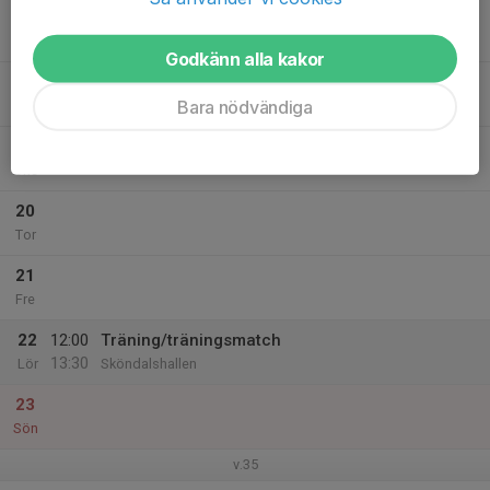
17
Mån
Godkänn alla kakor
18
Bara nödvändiga
Tis
19
Ons
20
Tor
21
Fre
22
12:00
Träning/träningsmatch
13:30
Lör
Sköndalshallen
23
Sön
v.35