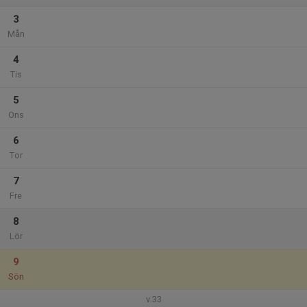
3
Mån
4
Tis
5
Ons
6
Tor
7
Fre
8
Lör
9
Sön
v.33