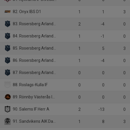
82. Onyx IBS D1
1
1
3
83. Rosersberg Arlanda IBK Dam A-lag
2
-4
0
84. Rosersberg Arlanda IBK Dam Veteran
1
-1
0
85. Rosersberg Arlanda IBK DJ/JAS
1
5
3
86. Rosersberg Arlanda IBK Herr A-lag Div 1
1
-4
0
87. Rosersberg Arlanda IBK HJ/JAS
0
0
0
88. Roslags-Kulla IF
0
0
0
89. Rönnby Västerås IBK Ungdom Allsvenskan
0
0
0
90. Salems IF Herr A
2
-13
0
91. Sandvikens AIK Dam
1
8
3