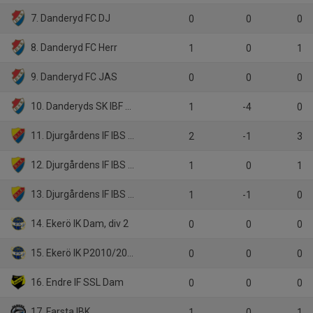
7. Danderyd FC DJ
0
0
0
8. Danderyd FC Herr
1
0
1
9. Danderyd FC JAS
0
0
0
10. Danderyds SK IBF P10
1
-4
0
11. Djurgårdens IF IBS Dam
2
-1
3
12. Djurgårdens IF IBS DJ
1
0
1
13. Djurgårdens IF IBS F09-11
1
-1
0
14. Ekerö IK Dam, div 2
0
0
0
15. Ekerö IK P2010/2011 LjRöd M
0
0
0
16. Endre IF SSL Dam
0
0
0
17. Farsta IBK
1
0
1