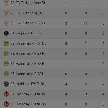
28. FBI Tullinge Dam Div 1 (BIS)
1
-1
0
29. FBI Tullinge Dj (USM, BIS)
0
0
0
30. FBI Tullinge HJ 2&3 (BIS, JAS)
3
-7
3
31. Hagunda IF DJ18
0
0
0
32. Hammarby IF IBF Dam A
3
1
4
33. Hammarby IF IBF F10/11
0
0
0
34. Hammarby IF IBF Herr A
1
-1
0
35. Hammarby IF IBF HJ JAS
0
0
0
36. Huddinge IBS P-2009 (A)
4
5
7
37. Hässelby SK IBK Dam A
4
-3
4
38. Hässelby SK IBK F12
0
0
0