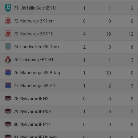
71. Järfälla Bele IBK USM/BIS F16
1
1
3
72. Karlbergs BK Herr
0
0
0
73. Karlbergs BK P10
4
19
12
74. Landvetter IBK Dam
2
3
6
75. Linköping FBC H1
1
1
3
76. Mariebergs SK A-lag
1
-10
0
77. Mariebergs SK F10/11
1
2
3
78. Nykvarns IF H2
0
0
0
79. Nykvarns IF P09
1
0
1
80. Nykvarns IF P14
0
0
0
81. Nykvarns IF Utveckling HJAS
0
0
0