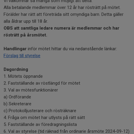
Vi välkomnar så många som möjligt att delta.
Alla betalande medlemmar över 12 år har rösträtt på mötet.
Förälder har rätt att företräda sitt omyndiga barn. Detta gäller
alla åldrar upp till 18 år.
OBS att samtliga ledare numera är medlemmar och har
rösträtt på årsmötet.
Handlingar
inför mötet hittar du via nedanstående länkar:
Förslag till styrelse
Dagordning
1. Mötets öppnande
2. Fastställande av röstlängd för mötet
3. Val av mötesfunktionärer
a) Ordförande
b) Sekreterare
c) Protokolljusterare och rösträknare
4. Fråga om mötet har utlysts på rätt sätt
5. Fastställande av föredragningslista
6. Val av styrelse (tid räknad från ordinarie årsmöte 2024-09-12)