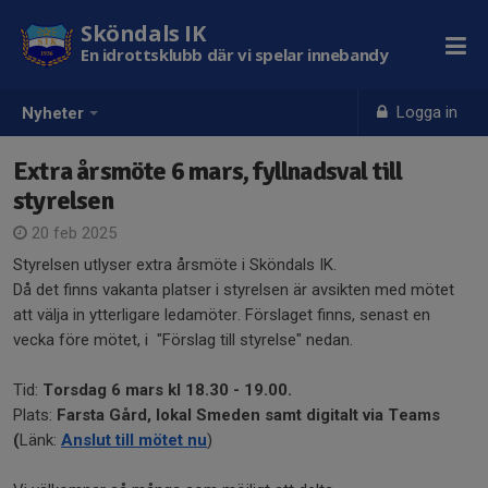
Sköndals IK
En idrottsklubb där vi spelar innebandy
Logga in
Nyheter
Extra årsmöte 6 mars, fyllnadsval till
styrelsen
20 feb 2025
Styrelsen utlyser extra årsmöte i Sköndals IK.
Då det finns vakanta platser i styrelsen är avsikten med mötet
att välja in ytterligare ledamöter. Förslaget finns, senast en
vecka före mötet, i "Förslag till styrelse" nedan.
Tid:
Torsdag 6 mars kl 18.30 - 19.00.
Plats:
Farsta Gård, lokal Smeden samt digitalt via Teams
(
Länk:
Anslut till mötet nu
)