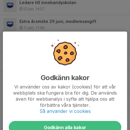
Ledare till innebandyskolan
22 jun, 14:27
Extra årsmöte 29 juni, medlemsavgift
11 jun, 11:00
Sköndals IK startar damlag till hösten
28 mar, 09:17
Kvartsfinal Bäst i Stan - 18 januari
16 jan, 20:31
Godkänn kakor
Årsmöte 24 september
2 sep 2025
Vi använder oss av kakor (cookies) för att vår
webbplats ska fungera bra för dig. De används
Dags för semifinal i Bäst i Stan - 16 mars
även för webbanalys i syfte att hjälpa oss att
11 mar 2025
förbättra våra tjänster.
Så använder vi cookies
Innebandyskola 2017-2019
3 mar 2025
Godkänn alla kakor