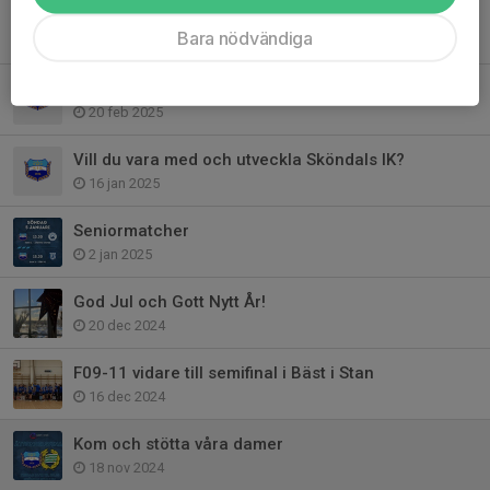
Coachande föräldraskap, digital föreläsning 4 mars
Bara nödvändiga
28 feb 2025
Extra årsmöte 6 mars, fyllnadsval till styrelsen
20 feb 2025
Vill du vara med och utveckla Sköndals IK?
16 jan 2025
Seniormatcher
2 jan 2025
God Jul och Gott Nytt År!
20 dec 2024
F09-11 vidare till semifinal i Bäst i Stan
16 dec 2024
Kom och stötta våra damer
18 nov 2024