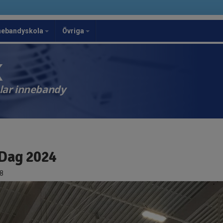
nebandyskola
Övriga
K
elar innebandy
Dag 2024
8