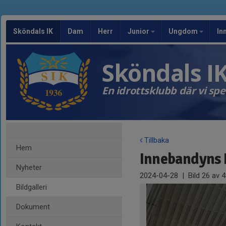
Sköndals IK
Dam
Herr
Junior
Ungdom
In
Sköndals I
En idrottsklubb där vi sp
Tillbaka
Hem
Innebandyns 
Nyheter
2024-04-28
|
Bild
26
av 4
Bildgalleri
Dokument