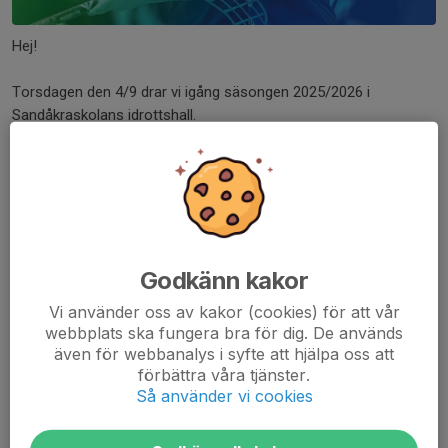
Hej!
Torsdagen den 4/9 drar vi igång säsongen 2025/2026 i
Sandåkraskolans idrottshall.
Vi utökar till två tider på torsdagar,
17:00–18:00
och
18:00–
19:00
, vilket gör att vi kan ta in fler spelare från innebandyskolan
och vår kö. Målet är att bli runt
28 spelare
(just nu är vi 17).
Laget delas in i två grupper med varsin tid, och vi återkommer
med gruppindelning när vi vet mer hur laget ser ut.
Godkänn kakor
Vi behöver fler ledare/tränare så om du är intresserad av att
Vi använder oss av kakor (cookies) för att vår
hjälpa till kontakta en tränare eller kansliet.
webbplats ska fungera bra för dig. De används
även för webbanalys i syfte att hjälpa oss att
Ses där!
förbättra våra tjänster.
Så använder vi cookies
/Tränarna