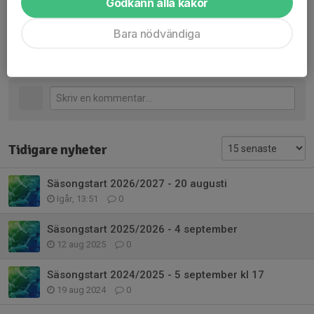
Godkänn alla kakor
Dela nyhet
Bara nödvändiga
Kommentarer
Tidigare nyheter
Säsongstart 2026/2027 - 20 augusti
Igår, 13:51
0
Säsongstart 2025/2026 - 4 september
12 aug 2025
0
Säsongstart 2024/2025 - 5 september kl 17
19 aug 2024
0