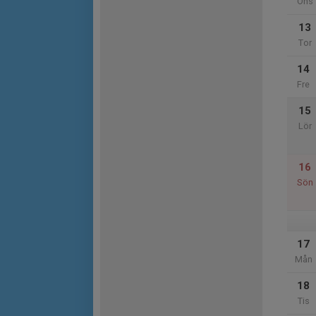
Ons
13
Tor
14
Fre
15
Lör
16
Sön
17
Mån
18
Tis