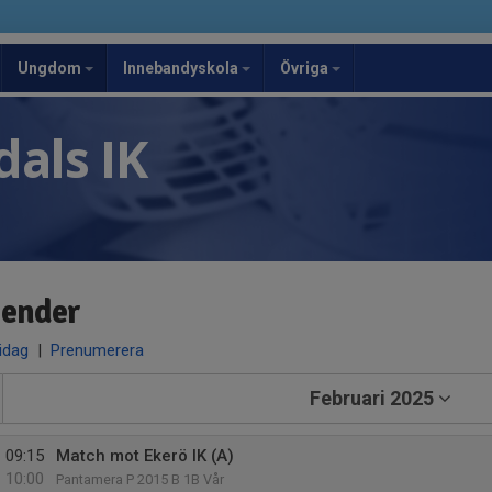
Ungdom
Innebandyskola
Övriga
als IK
lender
 idag
|
Prenumerera
Februari 2025
09:15
Match mot Ekerö IK (A)
10:00
Pantamera P 2015 B 1B Vår