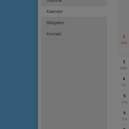
Statistik
Kalender
Bildgalleri
Kontakt
2
Sön
3
Mån
4
Tis
5
Ons
6
Tor