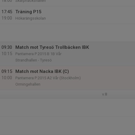
18:00
Skarpnäckshallen
17:45
Träning P15
19:00
Hökarängsskolan
09:30
Match mot Tyresö Trollbäcken IBK
10:15
Pantamera P 2015 B 1B Vår
Strandhallen - Tyresö
09:15
Match mot Nacka IBK (C)
10:00
Pantamera P 2015 A2 Vår (Stockholm)
Ormingehallen
v.8