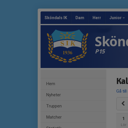
Sköndals IK
Dam
Herr
Junior
Skönd
P15
Ka
Hem
Gå till
Nyheter
Truppen
Matcher
1
Lör