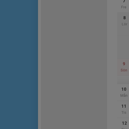
7
Fre
8
Lör
9
Sön
10
Mån
11
Tis
12