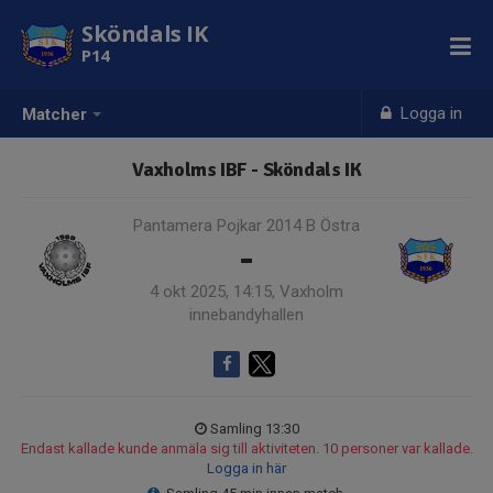
Sköndals IK
P14
Logga in
Matcher
Vaxholms IBF - Sköndals IK
Pantamera Pojkar 2014 B Östra
-
4 okt 2025, 14:15, Vaxholm
innebandyhallen
Samling 13:30
Endast kallade kunde anmäla sig till aktiviteten. 10 personer var kallade.
Logga in här