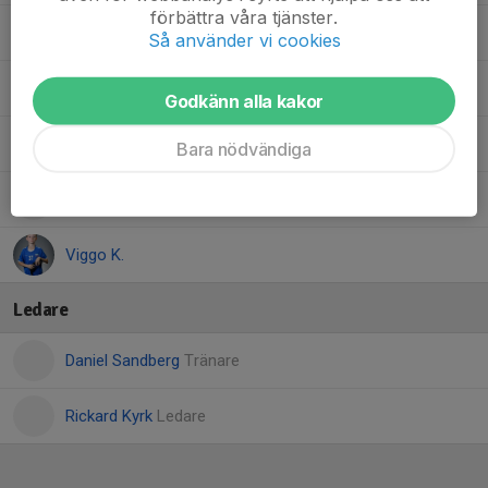
förbättra våra tjänster.
Oliver B.
Så använder vi cookies
Oscar L.
Godkänn alla kakor
Svante L.
Bara nödvändiga
Sven A.
Viggo K.
Ledare
Daniel Sandberg
Tränare
Rickard Kyrk
Ledare