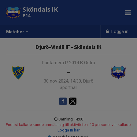
Sköndals IK
P14
Logga in
Matcher
Djurö-Vindö IF - Sköndals IK
Pantamera P 2014 B Östra
-
30 nov 2024, 14:30, Djurö
Sporthall
Samling 14:00
Endast kallade kunde anmäla sig till aktiviteten. 10 personer var kallade.
Logga in här