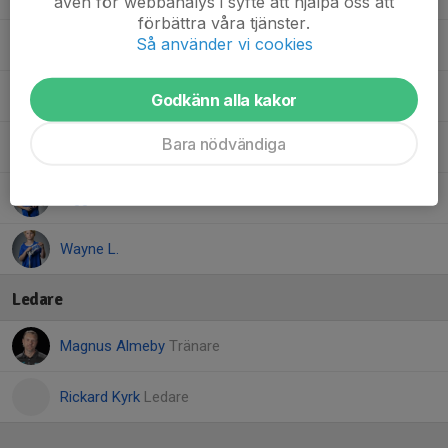
även för webbanalys i syfte att hjälpa oss att
förbättra våra tjänster.
Så använder vi cookies
Gabriel A.
Oliver B.
Godkänn alla kakor
Bara nödvändiga
Svante L.
Viggo K.
Wayne L.
Ledare
Magnus Almeby
Tränare
Rickard Kyrk
Ledare