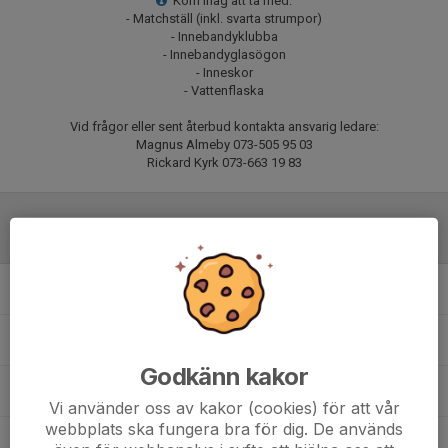
Kom ihåg att ta med:
- Matchställ (inkl. svarta strumpor)
- Innebandyklubba
- Innebandyglasögon
- Inneskor
- Vattenflaska
Vid frågor eller sent återbud kontakta ansvarig ledare:
Magnus Almeby 073-505 95 03
Rickard Kyrk 073-663 19 83
Laguppställning
Benjamin B.
Bo E.
Godkänn kakor
Colin W.
Vi använder oss av kakor (cookies) för att vår
webbplats ska fungera bra för dig. De används
Elmer S.