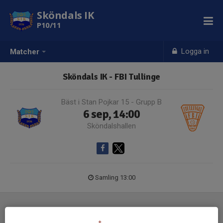
Sköndals IK
P10/11
Logga in
Matcher
Sköndals IK - FBI Tullinge
Bäst i Stan Pojkar 15 - Grupp B
6 sep, 14:00
Sköndalshallen
Samling 13:00
Laguppställning