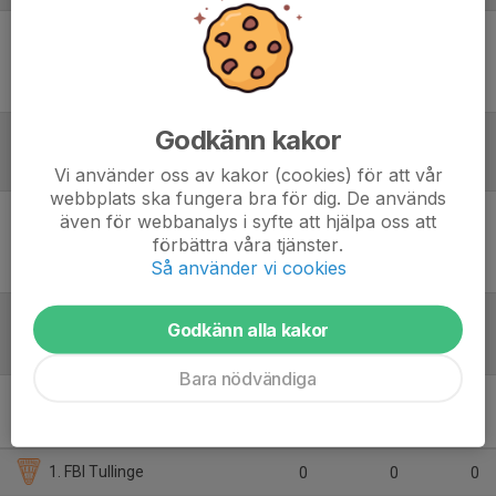
Ingen uppställning ifylld
Godkänn kakor
Inför match
Vi använder oss av kakor (cookies) för att vår
webbplats ska fungera bra för dig. De används
även för webbanalys i syfte att hjälpa oss att
Inget skrivet
förbättra våra tjänster.
Så använder vi cookies
Godkänn alla kakor
Tabell
Bara nödvändiga
Bäst i Stan Pojkar 15 -
Grupp B
M
+/-
P
1. FBI Tullinge
0
0
0