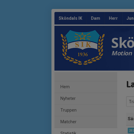
Sköndals IK
Dam
Herr
Jun
Skö
Motion 
La
Hem
Nyheter
Truppen
Sä
Matcher
20
Statistik