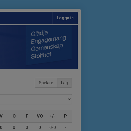
Logga in
Spelare
Lag
V
O
F
VÖ
+/-
P
0
0
0
0
0-0
-