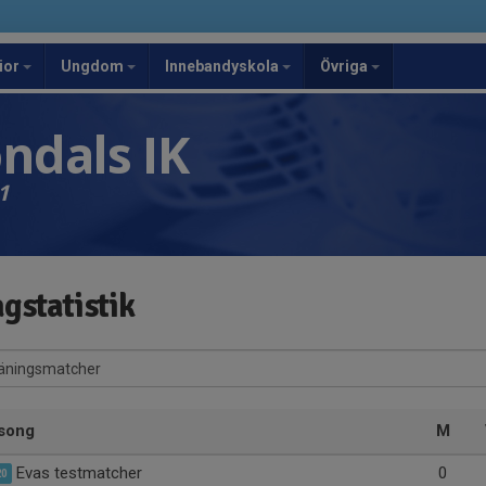
ior
Ungdom
Innebandyskola
Övriga
ndals IK
1
gstatistik
song
M
Evas testmatcher
0
20