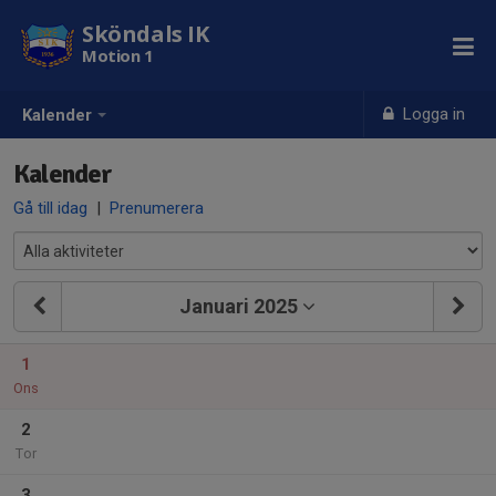
Sköndals IK
Motion 1
Logga in
Kalender
Kalender
Gå till idag
|
Prenumerera
Januari 2025
1
Ons
2
Tor
3