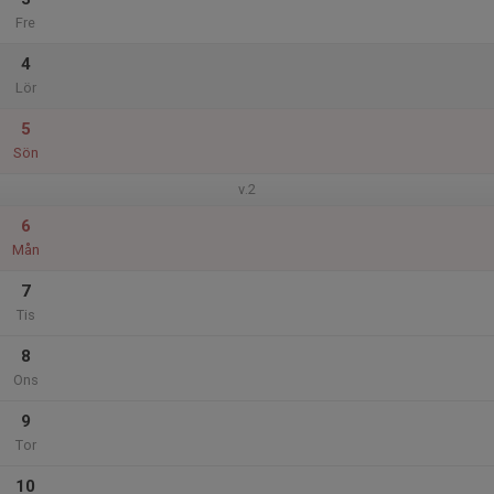
Fre
4
Lör
5
Sön
v.2
6
Mån
7
Tis
8
Ons
9
Tor
10