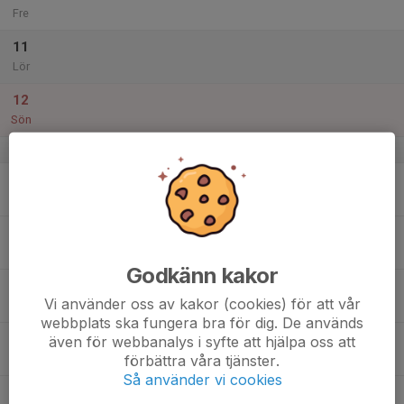
Fre
11
Lör
12
Sön
v.3
13
Mån
14
Tis
Godkänn kakor
15
Vi använder oss av kakor (cookies) för att vår
Ons
webbplats ska fungera bra för dig. De används
16
även för webbanalys i syfte att hjälpa oss att
förbättra våra tjänster.
Tor
Så använder vi cookies
17