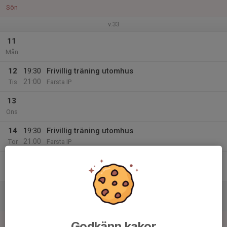
Sön
v.33
11
Mån
12
19:30
Frivillig träning utomhus
21:00
Tis
Farsta IP
13
Ons
14
19:30
Frivillig träning utomhus
21:00
Tor
Farsta IP
15
Fre
16
09:00
Uppstartshelg A kallade
17:00
Lör
Sköndalshallen
17
10:00
Uppstartshelg A kallade
Godkänn kakor