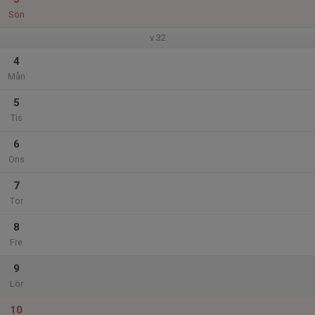
Sön
v.32
4
Mån
5
Tis
6
Ons
7
Tor
8
Fre
9
Lör
10