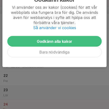
13:00
Sön
Sköndalshallen
Vi använder oss av kakor (cookies) för att vår
v.34
webbplats ska fungera bra för dig. De används
även för webbanalys i syfte att hjälpa oss att
18
förbättra våra tjänster.
Mån
Så använder vi cookies
19
19:45
Inneträning A kallade
21:15
Tis
Sköndalshallen
Godkänn alla kakor
20
21:00
Inneträning B
Bara nödvändiga
22:30
Ons
Skarpnäckshallen
21
21:00
Innetränining A kallade
22:30
Tor
Sköndalshallen
22
Fre
23
Lör
24