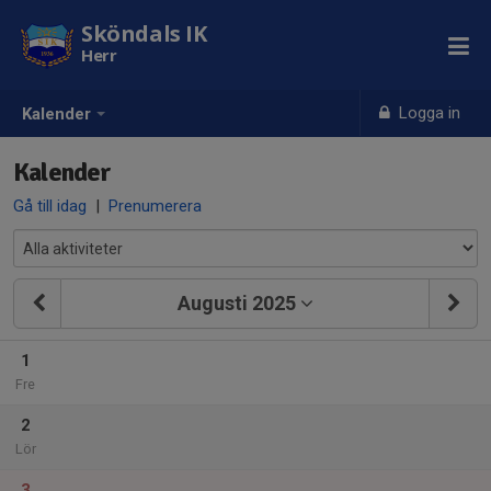
Sköndals IK
Herr
Logga in
Kalender
Kalender
Gå till idag
|
Prenumerera
Augusti 2025
1
Fre
2
Lör
3