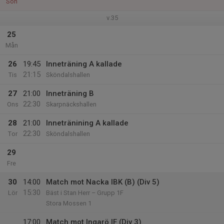
Sön
v.35
25
Mån
26
19:45
Inneträning A kallade
21:15
Tis
Sköndalshallen
27
21:00
Inneträning B
22:30
Ons
Skarpnäckshallen
28
21:00
Innetränining A kallade
22:30
Tor
Sköndalshallen
29
Fre
30
14:00
Match mot Nacka IBK (B) (Div 5)
15:30
Lör
Bäst i Stan Herr – Grupp 1F
Stora Mossen 1
17:00
Match mot Ingarö IF (Div 3)