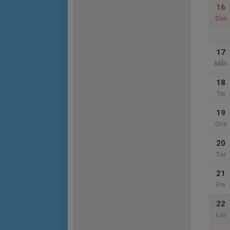
16
Sön
17
Mån
18
Tis
19
Ons
20
Tor
21
Fre
22
Lör