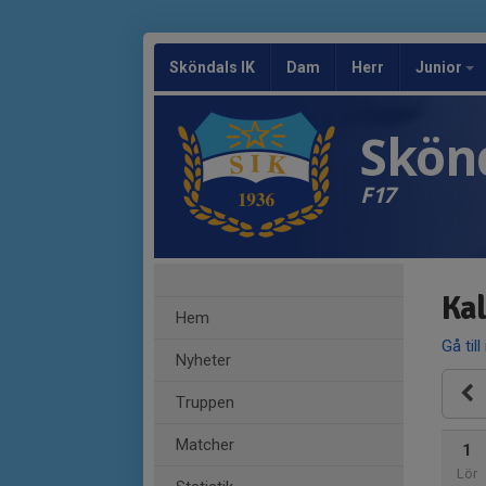
Sköndals IK
Dam
Herr
Junior
Skönd
F17
Ka
Hem
Gå till
Nyheter
Truppen
Matcher
1
Lör