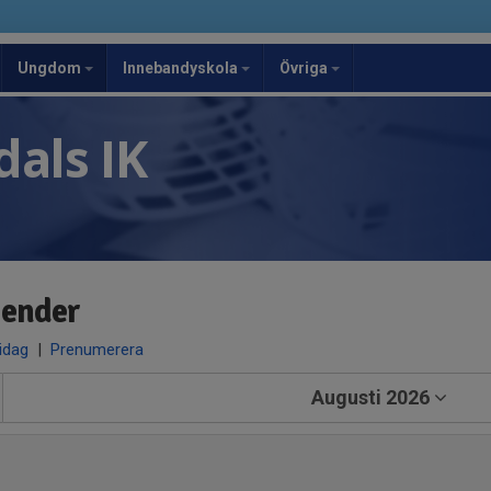
Ungdom
Innebandyskola
Övriga
als IK
lender
 idag
|
Prenumerera
Augusti 2026