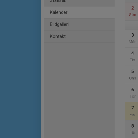
Statistik
2
Kalender
Sön
Bildgalleri
3
Kontakt
Mån
4
Tis
5
Ons
6
Tor
7
Fre
8
Lör