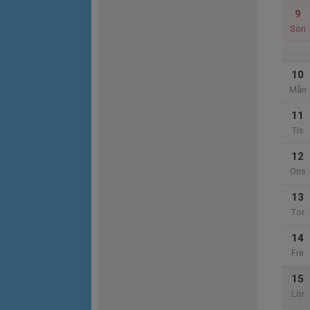
9
Sön
10
Mån
11
Tis
12
Ons
13
Tor
14
Fre
15
Lör