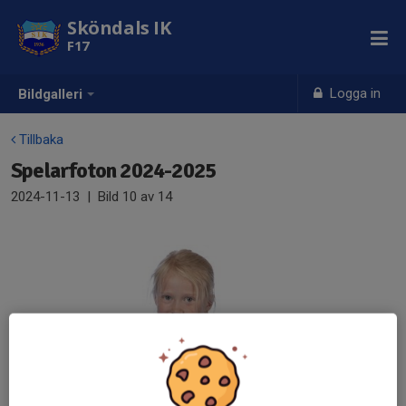
Sköndals IK
F17
Logga in
Bildgalleri
Tillbaka
Spelarfoton 2024-2025
2024-11-13
|
Bild
10
av 14