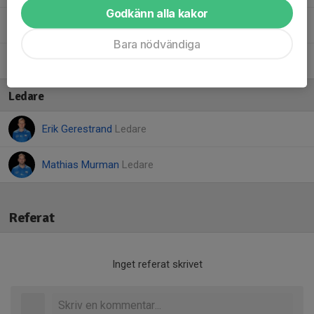
Godkänn alla kakor
10. Nora B.
Bara nödvändiga
8. Siri E.
Ledare
Erik Gerestrand
Ledare
Mathias Murman
Ledare
Referat
Inget referat skrivet