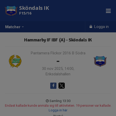
Sköndals IK
F15/16
Logga in
Matcher
Hammarby IF IBF (A) - Sköndals IK
Pantamera Flickor 2016 B Södra
-
30 nov 2025, 14:00,
Eriksdalshallen
Samling 13:30
Endast kallade kunde anmäla sig till aktiviteten. 19 personer var kallade.
Logga in här