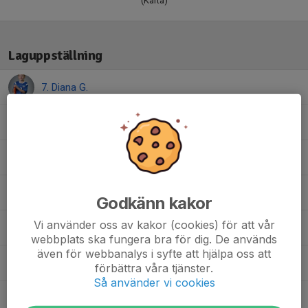
(Karta)
Laguppställning
7. Diana G.
14. Emma M.
11. Eva M.
5. Ida G.
Godkänn kakor
Vi använder oss av kakor (cookies) för att vår
4. Jenny P.
webbplats ska fungera bra för dig. De används
även för webbanalys i syfte att hjälpa oss att
15. Klara J.
förbättra våra tjänster.
Så använder vi cookies
17. Mathilda B.