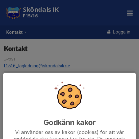
Sköndals IK
F15/16
Logga in
Kontakt
Kontakt
E-POST
f1516_lagledning@skondalsik.se
Kontaktpersoner
Johan Lilja
Lagledare
Godkänn kakor
070-792 87 73
f1516_lagledning@skondalsik.se
Vi använder oss av kakor (cookies) för att vår
webbplats ska fungera bra för dig. De används