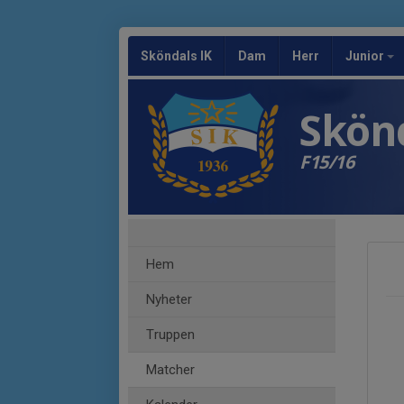
Sköndals IK
Dam
Herr
Junior
Skönd
F15/16
Hem
Nyheter
Truppen
Matcher