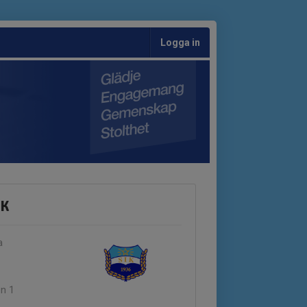
Logga in
IK
a
en 1