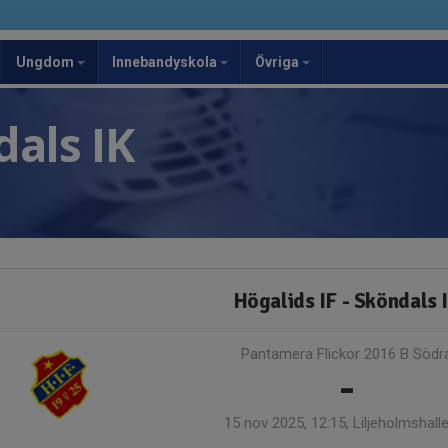
Ungdom
Innebandyskola
Övriga
als IK
Högalids IF - Sköndals 
Pantamera Flickor 2016 B Södr
-
15 nov 2025, 12:15, Liljeholmshall