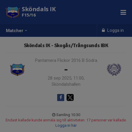
Sköndals IK
F15/16
Logga in
Matcher
Sköndals IK - Skogås/Trångsunds IBK
Pantamera Flickor 2016 B Södra
-
28 sep 2025, 11:00,
Sköndalshallen
Samling 10:30
Endast kallade kunde anmäla sig till aktiviteten. 17 personer var kallade.
Logga in här