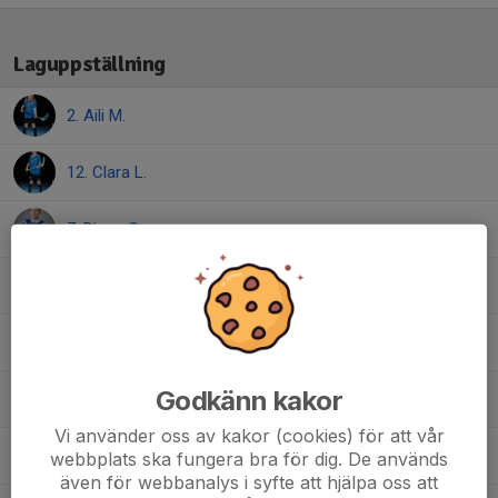
Laguppställning
2. Aili M.
12. Clara L.
7. Diana G.
14. Emma M.
16. Estrid B.
Godkänn kakor
11. Eva M.
Vi använder oss av kakor (cookies) för att vår
13. Felicia F.
webbplats ska fungera bra för dig. De används
även för webbanalys i syfte att hjälpa oss att