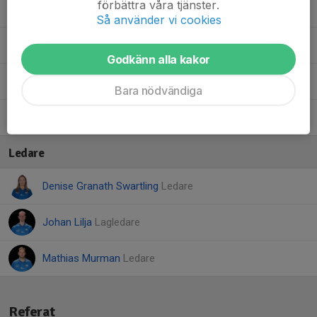
förbättra våra tjänster.
5. Ida G.
Så använder vi cookies
3. Matilda V.
Godkänn alla kakor
6. Rebecka F.
Bara nödvändiga
8. Siri E.
Ledare
Denise Granath Swartling
Ledare
Johan Lilja
Lagledare
Mathias Murman
Ledare
Referat