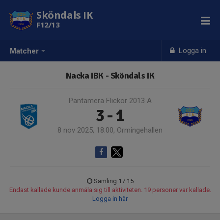
Sköndals IK
F12/13
Logga in
Matcher
Nacka IBK - Sköndals IK
Pantamera Flickor 2013 A
3 - 1
8 nov 2025, 18:00, Ormingehallen
Samling 17:15
Endast kallade kunde anmäla sig till aktiviteten. 19 personer var kallade.
Logga in här