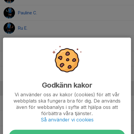
Pauline C.
Ru E.
Saga H.
Tuva F.
Wilma M.
Godkänn kakor
Ledare
Vi använder oss av kakor (cookies) för att vår
webbplats ska fungera bra för dig. De används
Emma Jordell
Tränare
även för webbanalys i syfte att hjälpa oss att
förbättra våra tjänster.
Fatima Andic
Lagledare
Så använder vi cookies
Jahn Ivar Nesse
Ledare