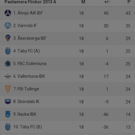
Pantamera Flickor 2013 A
M
+/-
P
1. Älvsjö AIK IBF
18
40
43
2. Värmdö IF
18
30
35
3. Åkersberga IBF
18
6
29
4. Täby FC (A)
18
1
25
5. FBC Sollentuna
18
-4
25
6. Vallentuna IBK
18
17
24
7. FBI Tullinge
18
1
24
8. Sköndals IK
18
-9
24
9. Nacka IBK
18
-46
14
10. Täby FC (B)
18
-36
13