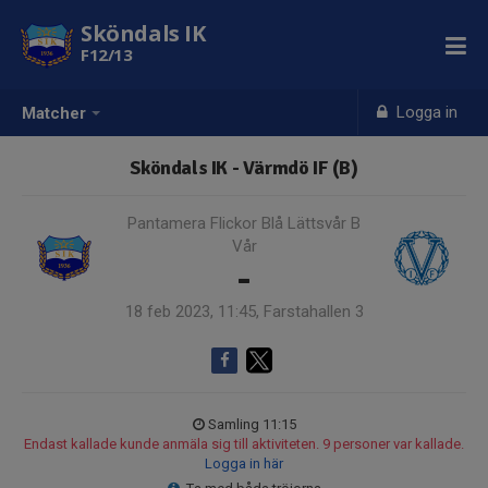
Sköndals IK
F12/13
Logga in
Matcher
Sköndals IK - Värmdö IF (B)
Pantamera Flickor Blå Lättsvår B
Vår
-
18 feb 2023, 11:45, Farstahallen 3
Samling 11:15
Endast kallade kunde anmäla sig till aktiviteten. 9 personer var kallade.
Logga in här