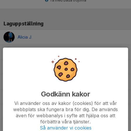
Ta med båda tröjorna
Laguppställning
Alicia J.
Alva C.
Astrid F.
Eva B.
Godkänn kakor
Ingrid W.
Vi använder oss av kakor (cookies) för att vår
webbplats ska fungera bra för dig. De används
Julia F.
även för webbanalys i syfte att hjälpa oss att
förbättra våra tjänster.
Julia V.
Så använder vi cookies