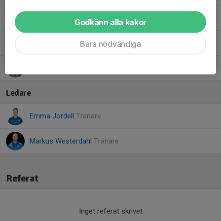
Mira B.
Godkänn alla kakor
Mona R.
Bara nödvändiga
Paris S.
Ledare
Emma Jordell
Tränare
Markus Westerdahl
Tränare
Referat
Inget referat skrivet