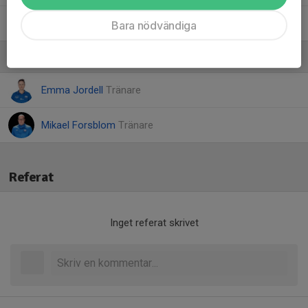
Vera O.
Bara nödvändiga
Ledare
Emma Jordell
Tränare
Mikael Forsblom
Tränare
Referat
Inget referat skrivet