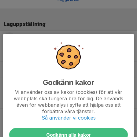
Laguppställning
Astrid F.
Emmy I.
Eva B.
Godkänn kakor
Julia F.
Vi använder oss av kakor (cookies) för att vår
webbplats ska fungera bra för dig. De används
Paris S.
även för webbanalys i syfte att hjälpa oss att
förbättra våra tjänster.
Pauline C.
Så använder vi cookies
Ru E.
Godkänn alla kakor