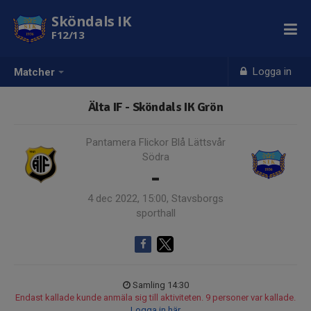
Sköndals IK
F12/13
Logga in
Matcher
Älta IF - Sköndals IK Grön
Pantamera Flickor Blå Lättsvår
Södra
-
4 dec 2022, 15:00, Stavsborgs
sporthall
Samling 14:30
Endast kallade kunde anmäla sig till aktiviteten. 9 personer var kallade.
Logga in här