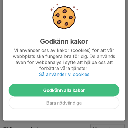
fortsätta din utveckling inom innebandy.
Nu bjuder vi in till öppna provträningar för tjejer som vill komma
och känna efter om laget är rätt för dem.
Vill du veta mer eller anmäla ditt intresse för provträning är du
Godkänn kakor
välkommen att höra av dig.
Vi använder oss av kakor (cookies) för att vår
Kontaktperson: Christian Ljunggren
webbplats ska fungera bra för dig. De används
Telefon: 0704254543
även för webbanalys i syfte att hjälpa oss att
förbättra våra tjänster.
Dela nyhet
Så använder vi cookies
Godkänn alla kakor
Kommentarer
Bara nödvändiga