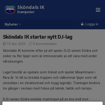
Sköndals IK
Damjunior
Logga in
Nyheter
Sköndals IK startar nytt DJ-lag
13 dec 2025
0 kommentarer
Sköndals IK kommer efter jul att spela i DJ2-serien Södra och
söker nu fler tjejer som är intresserade av att vara med under
vårsäsongen.
Laget består av spelare som tränat och spelat tillsammans i
flera år. Vi vill nu bredda truppen och välkomnar tjejer som vill
utvecklas i en strukturerad och trygg lagmiljö. Träningen bedrivs
tre gånger i veckan med fokus på teknik, taktik och tempo.
DJ2-serien Södra innebär matchspel på en bra nivå mot
motstånd med liknande ambitioner och passar dig som vill