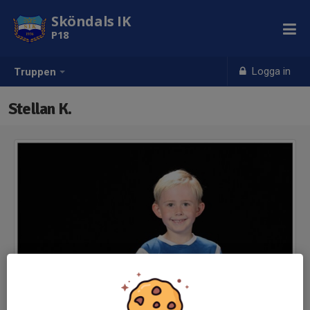
Sköndals IK
P18
Logga in
Truppen
Stellan K.