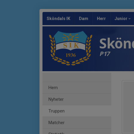
Sköndals IK
Dam
Herr
Junior
Skönd
P17
Hem
Nyheter
Truppen
Matcher