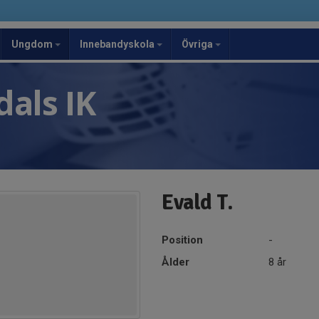
Ungdom
Innebandyskola
Övriga
als IK
Evald T.
Position
-
Ålder
8 år