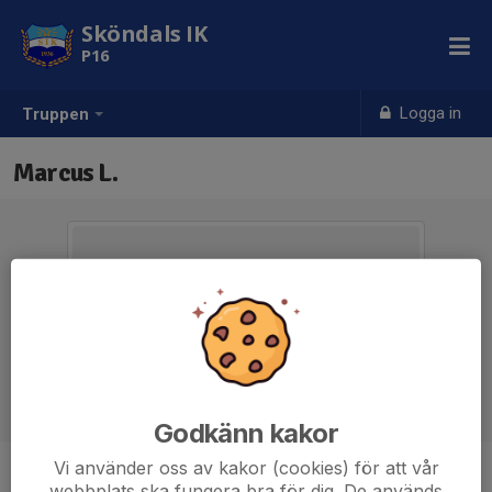
Sköndals IK
P16
Logga in
Truppen
Marcus L.
Godkänn kakor
Vi använder oss av kakor (cookies) för att vår
Titel
Ledare
webbplats ska fungera bra för dig. De används