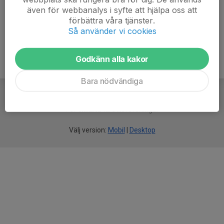
även för webbanalys i syfte att hjälpa oss att
Ålder
36 år
förbättra våra tjänster.
Så använder vi cookies
Godkänn alla kakor
Bara nödvändiga
För
smarta
idrottsföreningar
Välj version:
Mobil
|
Desktop