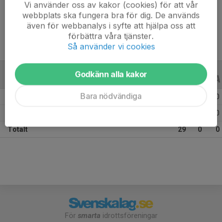
Vi använder oss av kakor (cookies) för att vår
Ålder
10 år
webbplats ska fungera bra för dig. De används
även för webbanalys i syfte att hjälpa oss att
förbättra våra tjänster.
Så använder vi cookies
Godkänn alla kakor
ALLA SERIER
ALLA ÅR
Bara nödvändiga
Säsongen 25/26
26
0
0
Säsongen 24/25
3
0
0
Totalt
29
0
0
För
smarta
idrottsföreningar