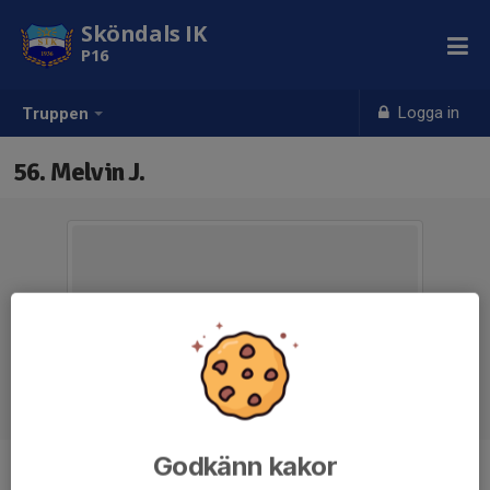
Sköndals IK
P16
Logga in
Truppen
56. Melvin J.
Godkänn kakor
Position
-