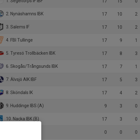
1. Segeltorps IF IBF
17
15
0
2. Nynäshamns IBK
17
10
2
3. Salems IF
17
10
2
4. FBI Tullinge
17
9
1
5. Tyresö Trollbäcken IBK
17
8
3
6. Skogås/Trångsunds IBK
17
7
1
7. Älvsjö AIK IBF
17
5
3
8. Sköndals IK
17
4
2
9. Huddinge IBS (A)
9
3
0
10. Nacka IBK (B)
17
3
0
11. Huddinge IBS
0
0
0