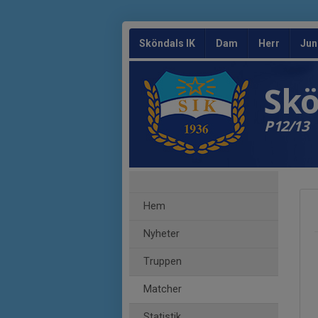
Sköndals IK
Dam
Herr
Jun
Skö
P12/13
Hem
Nyheter
Truppen
Matcher
Statistik