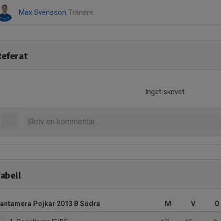
Max Svensson
Tränare
eferat
Inget skrivet
abell
antamera Pojkar 2013 B Södra
M
V
O