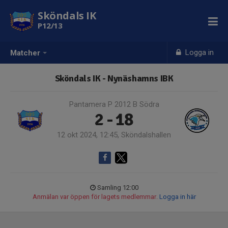
Sköndals IK
P12/13
Logga in
Matcher
Sköndals IK - Nynäshamns IBK
Pantamera P 2012 B Södra
2 - 18
12 okt 2024, 12:45, Sköndalshallen
Samling 12:00
Anmälan var öppen för lagets medlemmar.
Logga in här