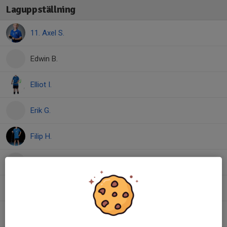
Laguppställning
11. Axel S.
Edwin B.
Elliot I.
Erik G.
Filip H.
Frans R.
Fred C.
Gustav U.